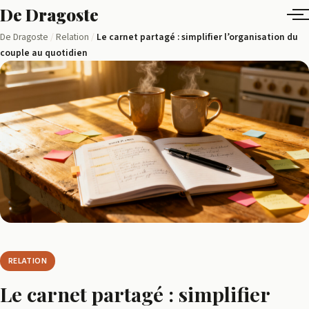
Aller
De Dragoste
au
Ensemble,
De Dragoste
/
Relation
/
Le carnet partagé : simplifier l’organisation du
contenu
couple au quotidien
tissons
des
liens
RELATION
Le carnet partagé : simplifier