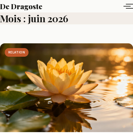
Aller
De Dragoste
au
Mois :
juin 2026
Ensemble,
contenu
tissons
des
liens
RELATION