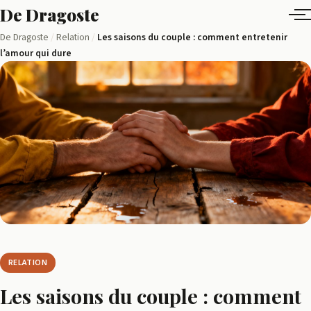
Aller
De Dragoste
au
Ensemble,
De Dragoste
/
Relation
/
Les saisons du couple : comment entretenir
contenu
l’amour qui dure
tissons
des
liens
RELATION
Les saisons du couple : comment