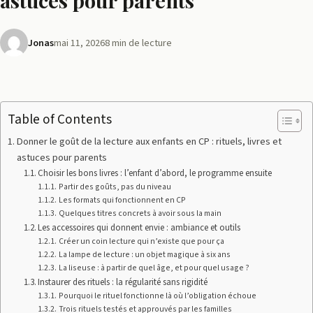
astuces pour parents
Jonas
mai 11, 2026
8 min de lecture
Table of Contents
Donner le goût de la lecture aux enfants en CP : rituels, livres et
astuces pour parents
Choisir les bons livres : l’enfant d’abord, le programme ensuite
Partir des goûts, pas du niveau
Les formats qui fonctionnent en CP
Quelques titres concrets à avoir sous la main
Les accessoires qui donnent envie : ambiance et outils
Créer un coin lecture qui n’existe que pour ça
La lampe de lecture : un objet magique à six ans
La liseuse : à partir de quel âge, et pour quel usage ?
Instaurer des rituels : la régularité sans rigidité
Pourquoi le rituel fonctionne là où l’obligation échoue
Trois rituels testés et approuvés par les familles