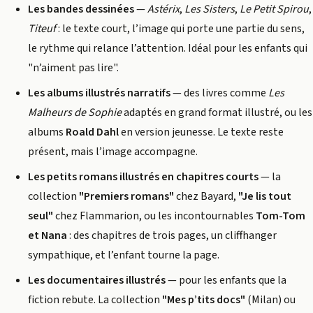
Les bandes dessinées
—
Astérix
,
Les Sisters
,
Le Petit Spirou
,
Titeuf
: le texte court, l’image qui porte une partie du sens,
le rythme qui relance l’attention. Idéal pour les enfants qui
"n’aiment pas lire".
Les albums illustrés narratifs
— des livres comme
Les
Malheurs de Sophie
adaptés en grand format illustré, ou les
albums
Roald Dahl
en version jeunesse. Le texte reste
présent, mais l’image accompagne.
Les petits romans illustrés en chapitres courts
— la
collection
"Premiers romans"
chez Bayard,
"Je lis tout
seul"
chez Flammarion, ou les incontournables
Tom-Tom
et Nana
: des chapitres de trois pages, un cliffhanger
sympathique, et l’enfant tourne la page.
Les documentaires illustrés
— pour les enfants que la
fiction rebute. La collection
"Mes p’tits docs"
(Milan) ou