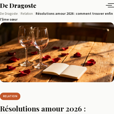
Aller
De Dragoste
au
Ensemble,
De Dragoste
/
Relation
/
Résolutions amour 2026 : comment trouver enfin
contenu
l’âme sœur
tissons
des
liens
RELATION
Résolutions amour 2026 :