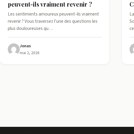
peuvent-ils vraiment revenir ?
C
Les sentiments amoureux peuvent-ils vraiment
La
revenir ? Vous traversez l’une des questions les
So
plus douloureuses qu…
ce
Jonas
mai 2, 2026
Pagination
des
publications
Archives