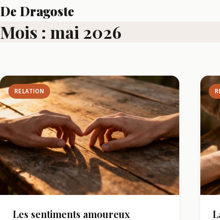
Aller
De Dragoste
au
Mois :
mai 2026
Ensemble,
contenu
tissons
des
liens
RELATION
R
Les sentiments amoureux
L